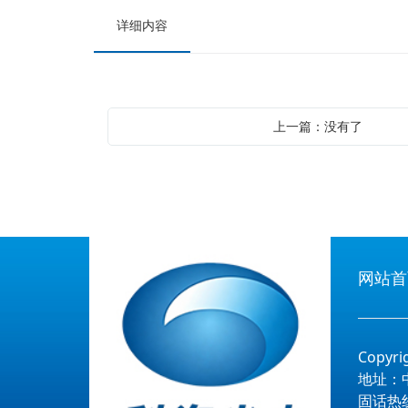
详细内容
上一篇：没有了
网站首
Copy
地址：
固话热线：