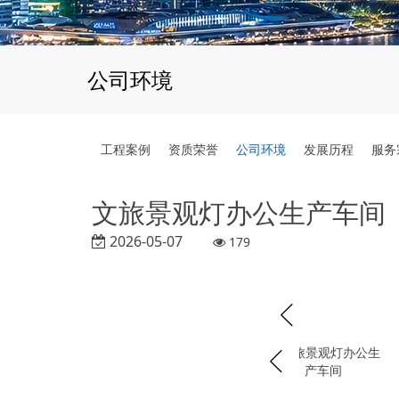
公司环境
工程案例
资质荣誉
公司环境
发展历程
服务
文旅景观灯办公生产车间
2026-05-07
179