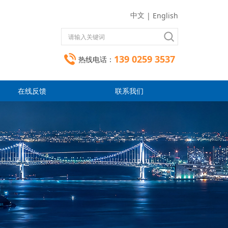
中文
|
English
139 0259 3537
热线电话：
在线反馈
联系我们