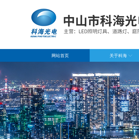
网站首页
关于科海