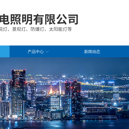
产品中心
新闻动态