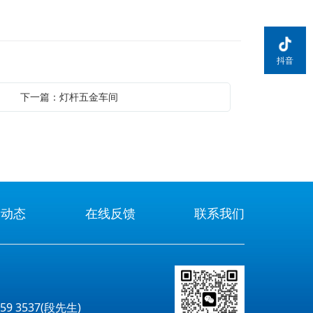
抖音
下一篇：灯杆五金车间
闻动态
在线反馈
联系我们
59 3537(段先生)