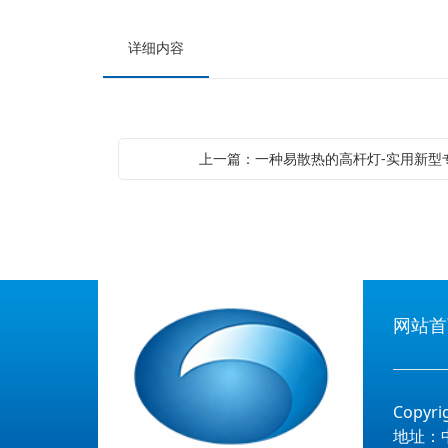
详细内容
上一篇：一种易散热的高杆灯-实用新型
网站首
Copy
地址：