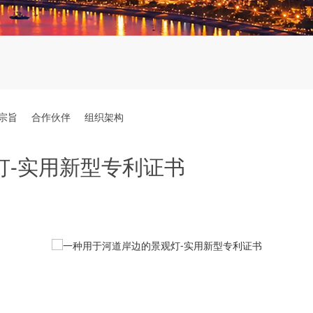
宗旨
合作伙伴
组织架构
灯-实用新型专利证书