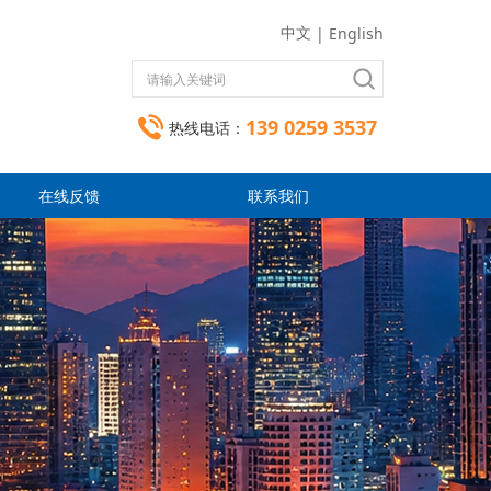
中文
|
English
139 0259 3537
热线电话：
在线反馈
联系我们