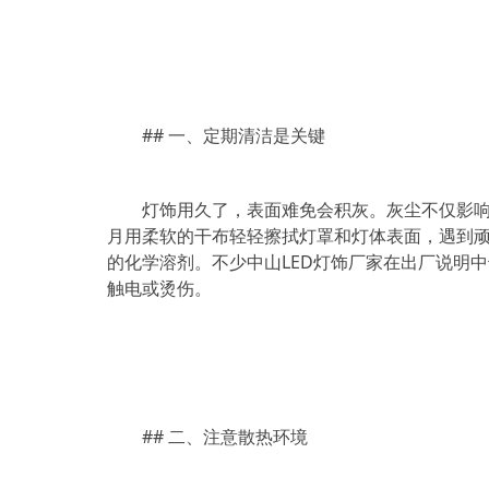
## 一、定期清洁是关键
灯饰用久了，表面难免会积灰。灰尘不仅影
月用柔软的干布轻轻擦拭灯罩和灯体表面，遇到
的化学溶剂。不少中山LED灯饰厂家在出厂说明
触电或烫伤。
## 二、注意散热环境