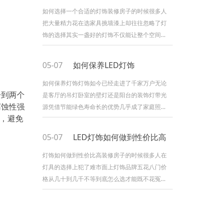
类型筒灯一般嵌入天花板光线柔和均匀适合用于
如何选择一个合适的灯饰装修房子的时候很多人
客厅走廊等空间的基础照明射灯则具有更强的聚
把大量精力花在选家具挑墙漆上却往往忽略了灯
光效果常用于重点照明比如照射挂画装饰品等很
饰的选择其实一盏好的灯饰不仅能让整个空间的
多消费者在选购时会优先
氛围感拉满还直接关系到家人的用眼健康那么到
底该怎么选到一款合适的灯饰呢今天就来和大家
05-07
如何保养LED灯饰
聊聊我的一些经验和看法一先明确使用场景选灯
饰的第一步不是看外观好不好看而是要想清楚这
如何保养灯饰灯饰如今已经走进了千家万户无论
一到两个
盏灯装在哪里客厅卧室厨房书房不同空间对灯光
是客厅的吊灯卧室的壁灯还是阳台的装饰灯带光
腐蚀性强
的需求可以不同客厅需要明亮大气卧室讲究柔和
源凭借节能绿色寿命长的优势几乎成了家庭照明
作，避免
温馨厨房则要求灯光够亮
的可选但很多人买回来之后就不管不顾用到出问
题才想起来原来灯饰也需要保养今天就来聊聊灯
05-07
LED灯饰如何做到性价比高
饰的日常养护技巧让你家的灯用得更久更亮一定
期清洁是关键灯饰用久了表面难免会积灰灰尘不
灯饰如何做到性价比高装修房子的时候很多人在
仅影响美观还会降低灯光的透射效率让房间显得
灯具的选择上犯了难市面上灯饰品牌五花八门价
暗沉建议每隔一到两个月用柔软的干布轻轻擦拭
格从几十到几千不等到底怎么选才能既不花冤枉
灯罩和灯体表面遇到顽固
钱又能买到真正好用的产品今天就来聊聊这个话
题一先搞清楚性价比到底比的是什么很多人以为
性价比就是便宜其实这是一个误区真正的性价比