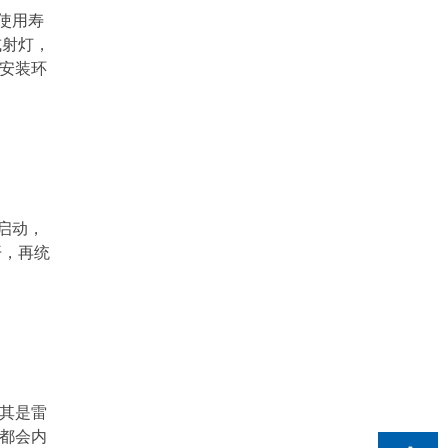
是在同等品质下找到更合理的价格或者在同等价
使用寿
格下获得更优良的体验一盏灯如果用半年就坏了
或射灯，
哪怕只花了二十块钱那也是浪费所以性价比的核
在安装环
心是使用寿命光效品质和
启动，
开，再统
尤其是雷
常都会内