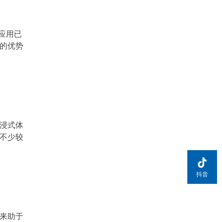
是在同等品质下找到更合理的价格或者在同等价
格下获得更优良的体验一盏灯如果用半年就坏了
哪怕只花了二十块钱那也是浪费所以性价比的核
应用已
心是使用寿命光效品质和
面的优势
沉浸式体
内不少较
抖音
谱来助于