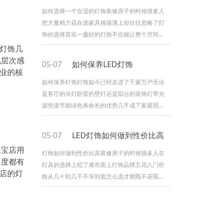
类型筒灯一般嵌入天花板光线柔和均匀适合用于
如何选择一个合适的灯饰装修房子的时候很多人
客厅走廊等空间的基础照明射灯则具有更强的聚
把大量精力花在选家具挑墙漆上却往往忽略了灯
光效果常用于重点照明比如照射挂画装饰品等很
饰的选择其实一盏好的灯饰不仅能让整个空间的
多消费者在选购时会优先
氛围感拉满还直接关系到家人的用眼健康那么到
D灯饰几
底该怎么选到一款合适的灯饰呢今天就来和大家
线层次感
05-07
如何保养LED灯饰
聊聊我的一些经验和看法一先明确使用场景选灯
产业的核
饰的第一步不是看外观好不好看而是要想清楚这
如何保养灯饰灯饰如今已经走进了千家万户无论
盏灯装在哪里客厅卧室厨房书房不同空间对灯光
是客厅的吊灯卧室的壁灯还是阳台的装饰灯带光
的需求可以不同客厅需要明亮大气卧室讲究柔和
源凭借节能绿色寿命长的优势几乎成了家庭照明
温馨厨房则要求灯光够亮
的可选但很多人买回来之后就不管不顾用到出问
题才想起来原来灯饰也需要保养今天就来聊聊灯
05-07
LED灯饰如何做到性价比高
饰的日常养护技巧让你家的灯用得更久更亮一定
珠宝店用
期清洁是关键灯饰用久了表面难免会积灰灰尘不
灯饰如何做到性价比高装修房子的时候很多人在
角度都有
仅影响美观还会降低灯光的透射效率让房间显得
灯具的选择上犯了难市面上灯饰品牌五花八门价
门店的灯
暗沉建议每隔一到两个月用柔软的干布轻轻擦拭
格从几十到几千不等到底怎么选才能既不花冤枉
灯罩和灯体表面遇到顽固
钱又能买到真正好用的产品今天就来聊聊这个话
题一先搞清楚性价比到底比的是什么很多人以为
性价比就是便宜其实这是一个误区真正的性价比